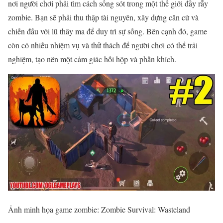
nơi người chơi phải tìm cách sống sót trong một thế giới đầy rẫy
zombie. Bạn sẽ phải thu thập tài nguyên, xây dựng căn cứ và
chiến đấu với lũ thây ma để duy trì sự sống. Bên cạnh đó, game
còn có nhiều nhiệm vụ và thử thách để người chơi có thể trải
nghiệm, tạo nên một cảm giác hồi hộp và phấn khích.
Ảnh minh họa game zombie: Zombie Survival: Wasteland