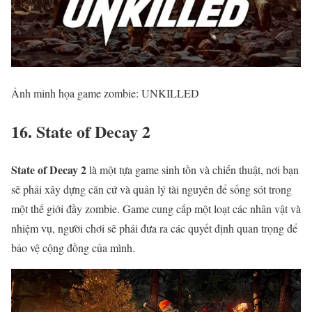
Ảnh minh họa game zombie: UNKILLED
16. State of Decay 2
State of Decay 2
là một tựa game sinh tồn và chiến thuật, nơi bạn
sẽ phải xây dựng căn cứ và quản lý tài nguyên để sống sót trong
một thế giới đầy zombie. Game cung cấp một loạt các nhân vật và
nhiệm vụ, người chơi sẽ phải đưa ra các quyết định quan trọng để
bảo vệ cộng đồng của mình.