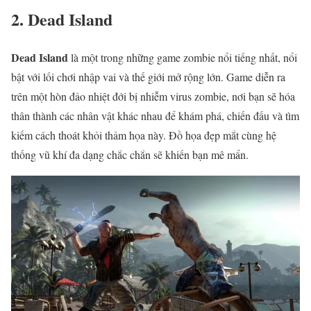
2. Dead Island
Dead Island
là một trong những game zombie nổi tiếng nhất, nổi
bật với lối chơi nhập vai và thế giới mở rộng lớn. Game diễn ra
trên một hòn đảo nhiệt đới bị nhiễm virus zombie, nơi bạn sẽ hóa
thân thành các nhân vật khác nhau để khám phá, chiến đấu và tìm
kiếm cách thoát khỏi thảm họa này. Đồ họa đẹp mắt cùng hệ
thống vũ khí đa dạng chắc chắn sẽ khiến bạn mê mẩn.