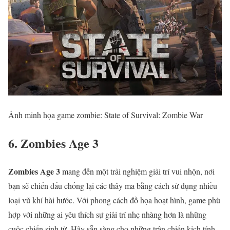
Ảnh minh họa game zombie: State of Survival: Zombie War
6. Zombies Age 3
Zombies Age 3
mang đến một trải nghiệm giải trí vui nhộn, nơi
bạn sẽ chiến đấu chống lại các thây ma bằng cách sử dụng nhiều
loại vũ khí hài hước. Với phong cách đồ họa hoạt hình, game phù
hợp với những ai yêu thích sự giải trí nhẹ nhàng hơn là những
cuộc chiến sinh tử. Hãy sẵn sàng cho những trận chiến kịch tính