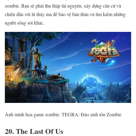
zombie. Bạn sẽ phải thu thập tài nguyên, xây dựng căn cứ và
chiến đấu với lũ thây ma để bảo vệ bản thân và tìm kiếm những
người sống sót khác.
Ảnh minh họa game zombie: TEGRA: Đảo sinh tồn Zombie
20. The Last Of Us