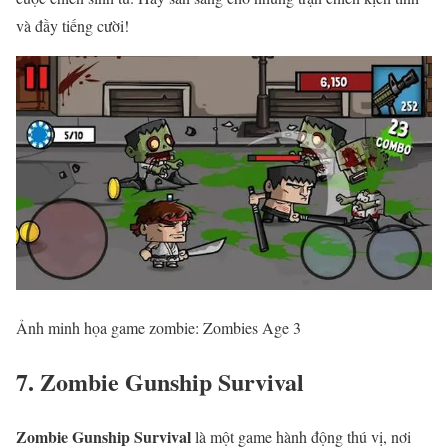
và đầy tiếng cười!
Ảnh minh họa game zombie: Zombies Age 3
7. Zombie Gunship Survival
Zombie Gunship Survival
là một game hành động thú vị, nơi