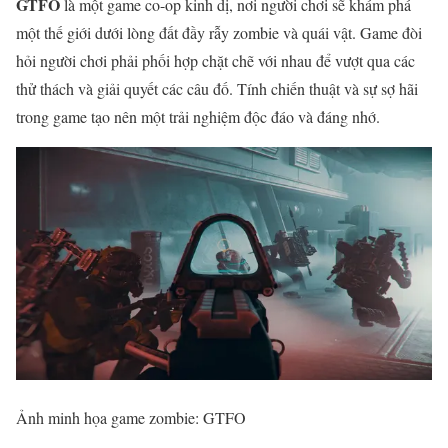
GTFO
là một game co-op kinh dị, nơi người chơi sẽ khám phá
một thế giới dưới lòng đất đầy rẫy zombie và quái vật. Game đòi
hỏi người chơi phải phối hợp chặt chẽ với nhau để vượt qua các
thử thách và giải quyết các câu đố. Tính chiến thuật và sự sợ hãi
trong game tạo nên một trải nghiệm độc đáo và đáng nhớ.
Ảnh minh họa game zombie: GTFO