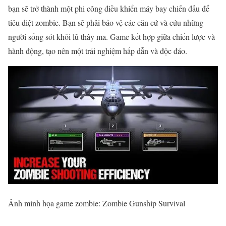
bạn sẽ trở thành một phi công điều khiển máy bay chiến đấu để
tiêu diệt zombie. Bạn sẽ phải bảo vệ các căn cứ và cứu những
người sống sót khỏi lũ thây ma. Game kết hợp giữa chiến lược và
hành động, tạo nên một trải nghiệm hấp dẫn và độc đáo.
Ảnh minh họa game zombie: Zombie Gunship Survival