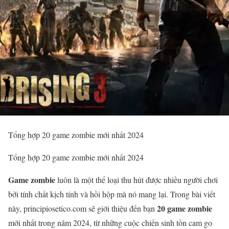
Tổng hợp 20 game zombie mới nhất 2024
Tổng hợp 20 game zombie mới nhất 2024
Game zombie
luôn là một thể loại thu hút được nhiều người chơi
bởi tính chất kịch tính và hồi hộp mà nó mang lại. Trong bài viết
20 game zombie
này, principiosetico.com sẽ giới thiệu đến bạn
mới nhất trong năm 2024, từ những cuộc chiến sinh tồn cam go