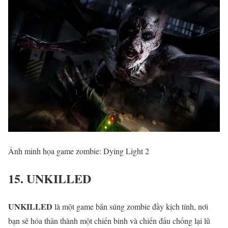
Ảnh minh họa game zombie: Dying Light 2
15. UNKILLED
UNKILLED
là một game bắn súng zombie đầy kịch tính, nơi
bạn sẽ hóa thân thành một chiến binh và chiến đấu chống lại lũ