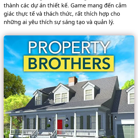
thành các dự án thiết kế. Game mang đến cảm
giác thực tế và thách thức, rất thích hợp cho
những ai yêu thích sự sáng tạo và quản lý.