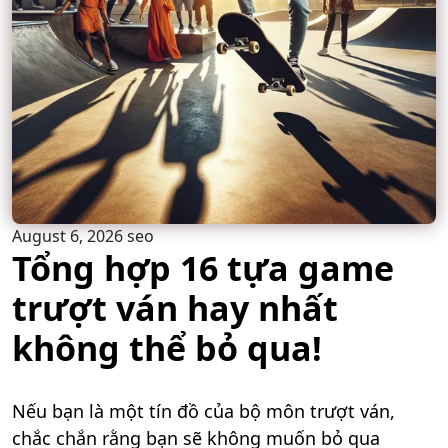
August 6, 2026
seo
Tổng hợp 16 tựa game
trượt ván hay nhất
không thể bỏ qua!
Nếu bạn là một tín đồ của bộ môn trượt ván,
chắc chắn rằng bạn sẽ không muốn bỏ qua