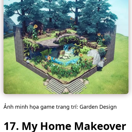
Ảnh minh họa game trang trí: Garden Design
17. My Home Makeover