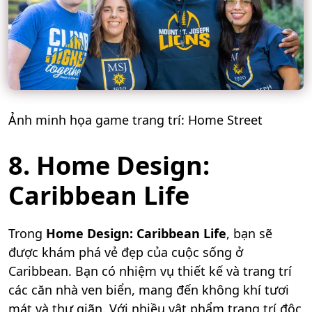
Ảnh minh họa game trang trí: Home Street
8. Home Design:
Caribbean Life
Trong
Home Design: Caribbean Life
, bạn sẽ
được khám phá vẻ đẹp của cuộc sống ở
Caribbean. Bạn có nhiệm vụ thiết kế và trang trí
các căn nhà ven biển, mang đến không khí tươi
mát và thư giãn. Với nhiều vật phẩm trang trí độc