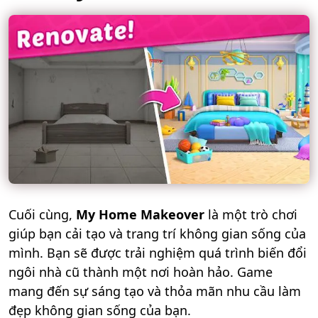
Cuối cùng,
My Home Makeover
là một trò chơi
giúp bạn cải tạo và trang trí không gian sống của
mình. Bạn sẽ được trải nghiệm quá trình biến đổi
ngôi nhà cũ thành một nơi hoàn hảo. Game
mang đến sự sáng tạo và thỏa mãn nhu cầu làm
đẹp không gian sống của bạn.