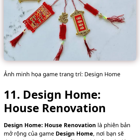
Ảnh minh họa game trang trí: Design Home
11. Design Home:
House Renovation
Design Home: House Renovation
là phiên bản
mở rộng của game
Design Home
, nơi bạn sẽ