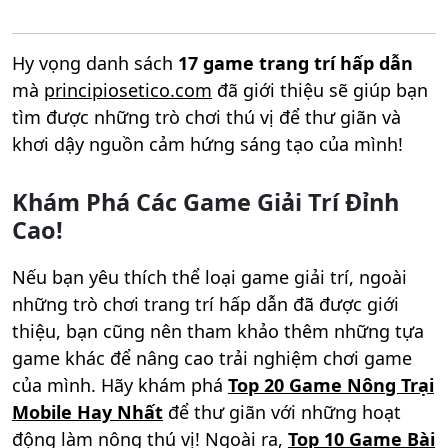
Hy vọng danh sách
17 game trang trí hấp dẫn
mà
principiosetico.com
đã giới thiệu sẽ giúp bạn
tìm được những trò chơi thú vị để thư giãn và
khơi dậy nguồn cảm hứng sáng tạo của mình!
Khám Phá Các Game Giải Trí Đỉnh
Cao!
Nếu bạn yêu thích thể loại game giải trí, ngoài
những trò chơi trang trí hấp dẫn đã được giới
thiệu, bạn cũng nên tham khảo thêm những tựa
game khác để nâng cao trải nghiệm chơi game
của mình. Hãy khám phá
Top 20 Game Nông Trại
Mobile Hay Nhất
để thư giãn với những hoạt
động làm nông thú vị! Ngoài ra,
Top 10 Game Bài