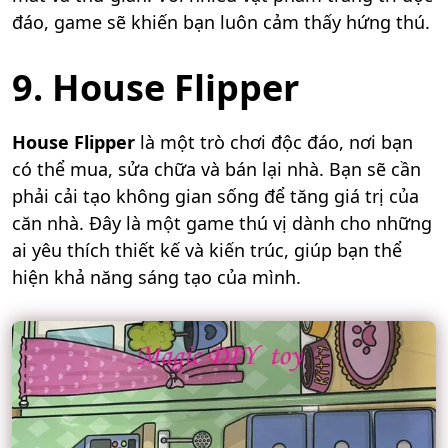
đáo, game sẽ khiến bạn luôn cảm thấy hứng thú.
9. House Flipper
House Flipper
là một trò chơi độc đáo, nơi bạn
có thể mua, sửa chữa và bán lại nhà. Bạn sẽ cần
phải cải tạo không gian sống để tăng giá trị của
căn nhà. Đây là một game thú vị dành cho những
ai yêu thích thiết kế và kiến trúc, giúp bạn thể
hiện khả năng sáng tạo của mình.