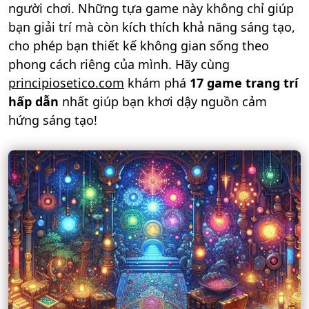
người chơi. Những tựa game này không chỉ giúp
bạn giải trí mà còn kích thích khả năng sáng tạo,
cho phép bạn thiết kế không gian sống theo
phong cách riêng của mình. Hãy cùng
principiosetico.com
khám phá
17 game trang trí
hấp dẫn
nhất giúp bạn khơi dậy nguồn cảm
hứng sáng tạo!