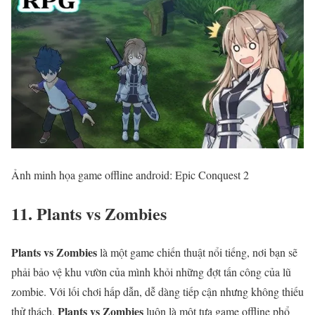
Ảnh minh họa game offline android: Epic Conquest 2
11. Plants vs Zombies
Plants vs Zombies
là một game chiến thuật nổi tiếng, nơi bạn sẽ
phải bảo vệ khu vườn của mình khỏi những đợt tấn công của lũ
zombie. Với lối chơi hấp dẫn, dễ dàng tiếp cận nhưng không thiếu
Plants vs Zombies
thử thách,
luôn là một tựa game offline phổ