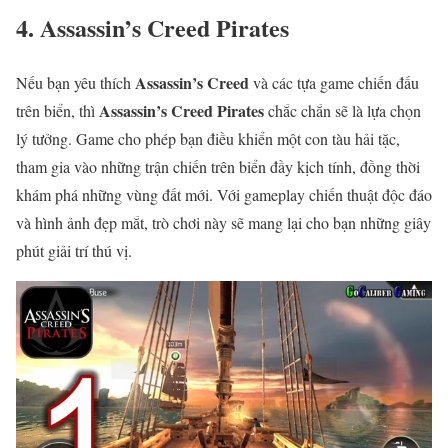
4. Assassin’s Creed Pirates
Assassin’s Creed
Nếu bạn yêu thích
và các tựa game chiến đấu
Assassin’s Creed Pirates
trên biển, thì
chắc chắn sẽ là lựa chọn
lý tưởng. Game cho phép bạn điều khiển một con tàu hải tặc,
tham gia vào những trận chiến trên biển đầy kịch tính, đồng thời
khám phá những vùng đất mới. Với gameplay chiến thuật độc đáo
và hình ảnh đẹp mắt, trò chơi này sẽ mang lại cho bạn những giây
phút giải trí thú vị.