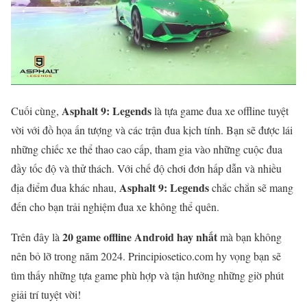
Asphalt 9: Legends
Cuối cùng,
là tựa game đua xe offline tuyệt
vời với đồ họa ấn tượng và các trận đua kịch tính. Bạn sẽ được lái
những chiếc xe thể thao cao cấp, tham gia vào những cuộc đua
đầy tốc độ và thử thách. Với chế độ chơi đơn hấp dẫn và nhiều
Asphalt 9: Legends
địa điểm đua khác nhau,
chắc chắn sẽ mang
đến cho bạn trải nghiệm đua xe không thể quên.
20 game offline Android hay nhất
Trên đây là
mà bạn không
nên bỏ lỡ trong năm 2024. Principiosetico.com hy vọng bạn sẽ
tìm thấy những tựa game phù hợp và tận hưởng những giờ phút
giải trí tuyệt vời!