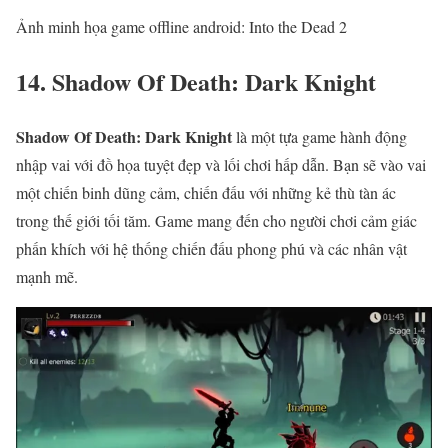
Ảnh minh họa game offline android: Into the Dead 2
14. Shadow Of Death: Dark Knight
Shadow Of Death: Dark Knight
là một tựa game hành động
nhập vai với đồ họa tuyệt đẹp và lối chơi hấp dẫn. Bạn sẽ vào vai
một chiến binh dũng cảm, chiến đấu với những kẻ thù tàn ác
trong thế giới tối tăm. Game mang đến cho người chơi cảm giác
phấn khích với hệ thống chiến đấu phong phú và các nhân vật
mạnh mẽ.