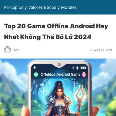
Principios y Valores Eticos y Morales
Top 20 Game Offline Android Hay
Nhất Không Thể Bỏ Lỡ 2024
seo
2 weeks ago