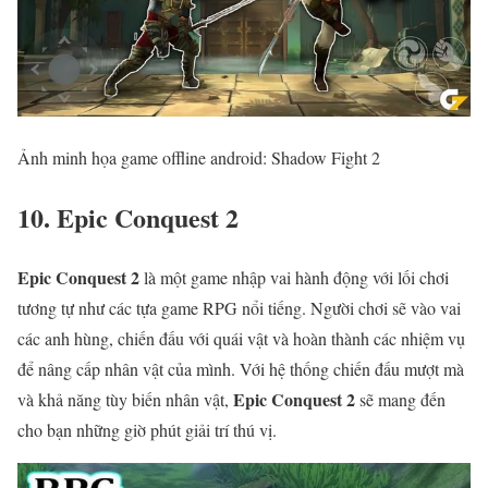
Ảnh minh họa game offline android: Shadow Fight 2
10. Epic Conquest 2
Epic Conquest 2
là một game nhập vai hành động với lối chơi
tương tự như các tựa game RPG nổi tiếng. Người chơi sẽ vào vai
các anh hùng, chiến đấu với quái vật và hoàn thành các nhiệm vụ
để nâng cấp nhân vật của mình. Với hệ thống chiến đấu mượt mà
Epic Conquest 2
và khả năng tùy biến nhân vật,
sẽ mang đến
cho bạn những giờ phút giải trí thú vị.