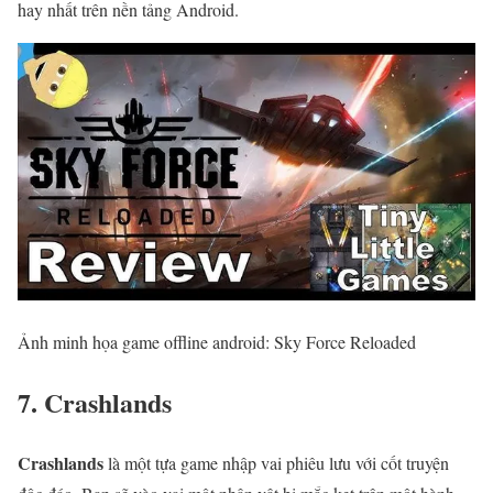
hay nhất trên nền tảng Android.
Ảnh minh họa game offline android: Sky Force Reloaded
7. Crashlands
Crashlands
là một tựa game nhập vai phiêu lưu với cốt truyện