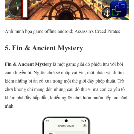
Ảnh minh họa game offline android: Assassin’s Creed Pirates
5. Fin & Ancient Mystery
Fin & Ancient Mystery
là một game giải đố phiêu lưu với bối
cảnh huyền bí. Người chơi sẽ nhập vai Fin, một nhân vật đi tìm
kiếm những bí ẩn cổ xưa trong một thế giới đầy phép thuật. Trò
chơi không chỉ mang đến những câu đố thú vị mà còn có yếu tố
khám phá đầy hấp dẫn, khiến người chơi luôn muốn tiếp tục hành
trình.