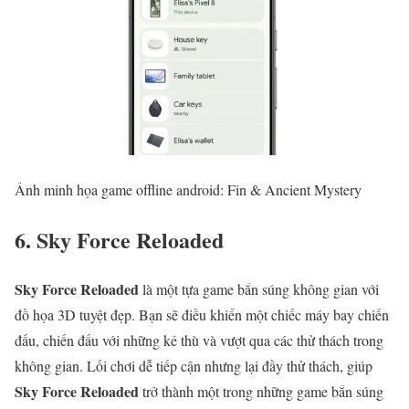
Ảnh minh họa game offline android: Fin & Ancient Mystery
6. Sky Force Reloaded
Sky Force Reloaded
là một tựa game bắn súng không gian với
đồ họa 3D tuyệt đẹp. Bạn sẽ điều khiển một chiếc máy bay chiến
đấu, chiến đấu với những kẻ thù và vượt qua các thử thách trong
không gian. Lối chơi dễ tiếp cận nhưng lại đầy thử thách, giúp
Sky Force Reloaded
trở thành một trong những game bắn súng