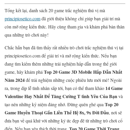
Tổng kết lại, danh sách 20 game trắc nghiệm thú vị mà
principiosetico.com
đã giới thiệu không chỉ giúp bạn giải trí mà
còn mở rộng kiến thức. Hãy cùng tham gia và khám phá bản thân
qua những trò chơi này!
Chắc hẳn bạn đã tìm thấy rất nhiều trò chơi trắc nghiệm thú vị tại
principiosetico.com để giải trí và mở rộng kiến thức. Nếu bạn
đang tìm kiếm thêm những trải nghiệm hấp dẫn trong thế giới
Top 20 Game 3D Mobile Hấp Dẫn Nhất
game, hãy khám phá
Năm 2024
để trải nghiệm những cuộc phiêu lưu mới mẻ! Ngoài
14 Game
ra, trong dịp lễ tình nhân sắp tới, bạn có thể tham khảo
Valentine Hay Nhất Để Tăng Cường T tình Yêu Của Bạn
và
Top 20
tạo nên những kỷ niệm đáng nhớ. Đừng quên ghé qua
Game Huyền Thoại Gắn Liền Thế Hệ 8x, 9x Đời Đầu
, nơi sẽ
đưa bạn về quá khứ với những ký ức đẹp đẽ từ những trò chơi cổ
Top 20 Game Thời Trang
điển. Nếu bạn yêu thích thời trang,