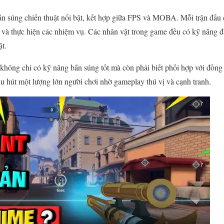
n súng chiến thuật nổi bật, kết hợp giữa FPS và MOBA. Mỗi trận đấu c
hủ và thực hiện các nhiệm vụ. Các nhân vật trong game đều có kỹ năng đ
ật.
 không chỉ có kỹ năng bắn súng tốt mà còn phải biết phối hợp với đồng 
 hút một lượng lớn người chơi nhờ gameplay thú vị và cạnh tranh.