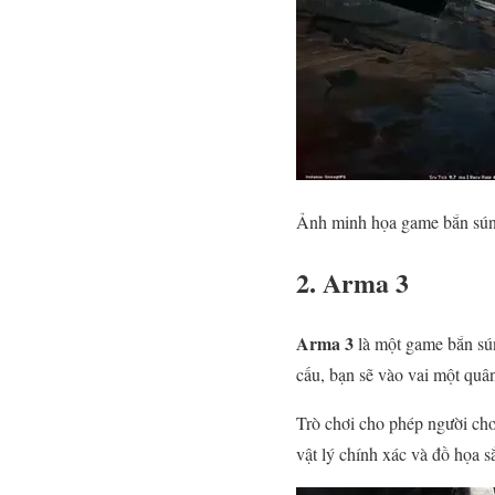
Ảnh minh họa game bắn súng
2. Arma 3
Arma 3
là một game bắn sún
cấu, bạn sẽ vào vai một quâ
Trò chơi cho phép người chơi
vật lý chính xác và đồ họa s