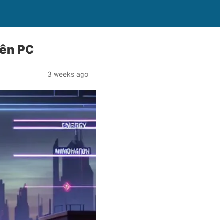
rên PC
3 weeks ago