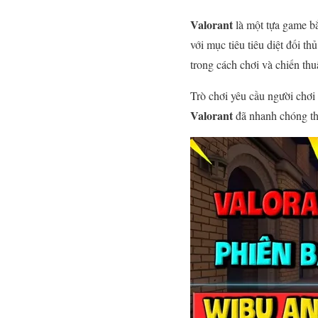
Valorant
là một tựa game bắ
với mục tiêu tiêu diệt đối t
trong cách chơi và chiến thu
Trò chơi yêu cầu người chơi
Valorant
đã nhanh chóng thu