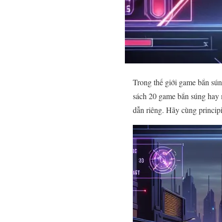
Trong thế giới game bắn sún
sách 20 game bắn súng hay 
dẫn riêng. Hãy cùng princip